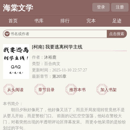
海棠文学
登录
注册
首页
书库
排行
完本
足迹
[柯南] 我要逃离柯学主线
作者：
沐裕鹿
类型：百合肉文
更新时间：2025-11-10 22:57:27
最新章节：
第205章
从头阅读
章节目录
推荐本书
加入书架
本书简介：
朝日夕秋好像死了，他好像又活了，而且开局发现转世竟然不是
从婴儿开始，而是警校门口。 前面的记忆空空荡荡，他站在警校大
门，对着突然出现的半透明评论区弹幕发呆。 而更令他呆滞的是纷纷
划过的字句..