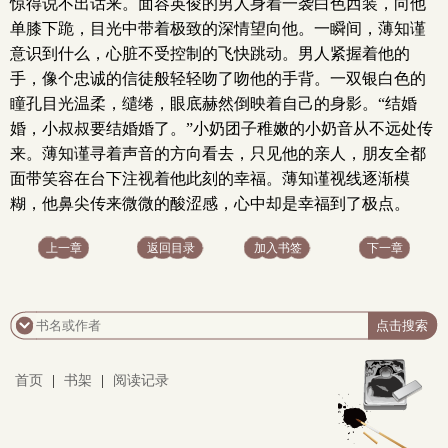
惊得说不出话来。面容英俊的男人身着一袭白色西装，向他
单膝下跪，目光中带着极致的深情望向他。一瞬间，薄知谨
意识到什么，心脏不受控制的飞快跳动。男人紧握着他的
手，像个忠诚的信徒般轻轻吻了吻他的手背。一双银白色的
瞳孔目光温柔，缱绻，眼底赫然倒映着自己的身影。“结婚
婚，小叔叔要结婚婚了。”小奶团子稚嫩的小奶音从不远处传
来。薄知谨寻着声音的方向看去，只见他的亲人，朋友全都
面带笑容在台下注视着他此刻的幸福。薄知谨视线逐渐模
糊，他鼻尖传来微微的酸涩感，心中却是幸福到了极点。
上一章
返回目录
加入书签
下一章
首页
|
书架
|
阅读记录