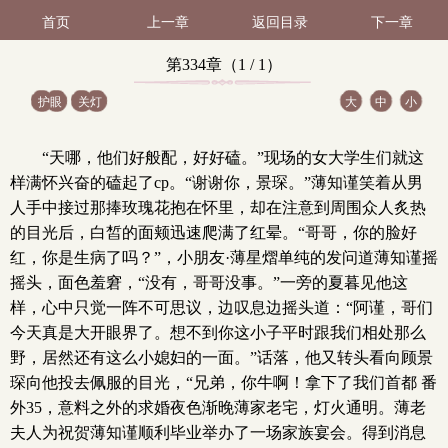
首页
上一章
返回目录
下一章
第334章（1 / 1）
护眼
关灯
大
中
小
“天哪，他们好般配，好好磕。”现场的女大学生们就这
样满怀兴奋的磕起了cp。“谢谢你，景琛。”薄知谨笑着从男
人手中接过那捧玫瑰花抱在怀里，却在注意到周围众人炙热
的目光后，白皙的面颊迅速爬满了红晕。“哥哥，你的脸好
红，你是生病了吗？”，小朋友·薄星熠单纯的发问道薄知谨摇
摇头，面色羞窘，“没有，哥哥没事。”一旁的夏暮见他这
样，心中只觉一阵不可思议，边叹息边摇头道：“阿谨，哥们
今天真是大开眼界了。想不到你这小子平时跟我们相处那么
野，居然还有这么小媳妇的一面。”话落，他又转头看向顾景
琛向他投去佩服的目光，“兄弟，你牛啊！拿下了我们首都 番
外35，意料之外的求婚夜色渐晚薄家老宅，灯火通明。薄老
夫人为祝贺薄知谨顺利毕业举办了一场家族宴会。得到消息