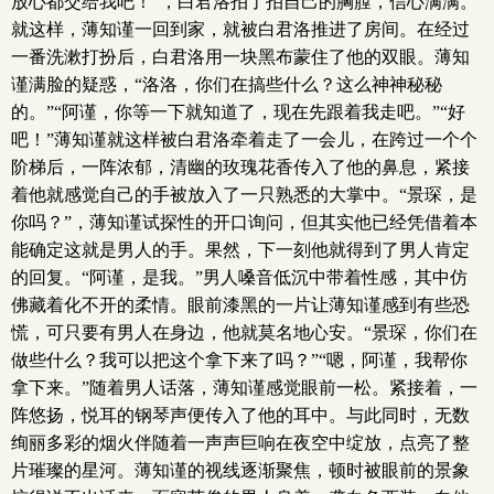
放心都交给我吧！”，白君洛拍了拍自己的胸膛，信心满满。
就这样，薄知谨一回到家，就被白君洛推进了房间。在经过
一番洗漱打扮后，白君洛用一块黑布蒙住了他的双眼。薄知
谨满脸的疑惑，“洛洛，你们在搞些什么？这么神神秘秘
的。”“阿谨，你等一下就知道了，现在先跟着我走吧。”“好
吧！”薄知谨就这样被白君洛牵着走了一会儿，在跨过一个个
阶梯后，一阵浓郁，清幽的玫瑰花香传入了他的鼻息，紧接
着他就感觉自己的手被放入了一只熟悉的大掌中。“景琛，是
你吗？”，薄知谨试探性的开口询问，但其实他已经凭借着本
能确定这就是男人的手。果然，下一刻他就得到了男人肯定
的回复。“阿谨，是我。”男人嗓音低沉中带着性感，其中仿
佛藏着化不开的柔情。眼前漆黑的一片让薄知谨感到有些恐
慌，可只要有男人在身边，他就莫名地心安。“景琛，你们在
做些什么？我可以把这个拿下来了吗？”“嗯，阿谨，我帮你
拿下来。”随着男人话落，薄知谨感觉眼前一松。紧接着，一
阵悠扬，悦耳的钢琴声便传入了他的耳中。与此同时，无数
绚丽多彩的烟火伴随着一声声巨响在夜空中绽放，点亮了整
片璀璨的星河。薄知谨的视线逐渐聚焦，顿时被眼前的景象