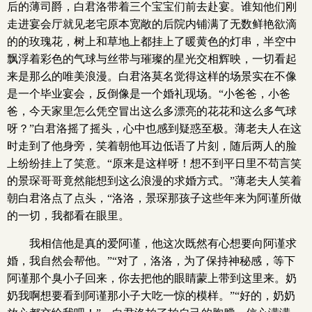
后的薄司爵，白君洛带着三个宝宝们前去赴宴。谁知他们刚
走进宴会厅就见老宅原本宽敞的后院内铺满了无数鲜艳欲滴
的的玫瑰花，树上和草地上都挂上了暖黄色的灯串，半空中
飘浮着彩色的气球与丝带与璀璨的星光交相辉映，一切看起
来是那么的唯美浪漫。白君洛莫名觉得这样的场景实在不像
是一个毕业宴会，反倒像是一个婚礼现场。“小爸爸，小爸
爸，今天家里怎么凭空冒出这么多漂亮的花花和这么多气球
呀？”白君洛摇了摇头，心中也感到疑惑至极。薄老夫人在这
时走到了他身旁，笑着朝他耳边低语了片刻，随后两人的脸
上纷纷挂上了笑意。“原来是这样呀！想不到平日里不苟言笑
的景琛哥哥竟然能想到这么浪漫的求婚方式。”薄老夫人笑着
朝白君洛点了点头，“洛洛，景琛那孩子这些年来为阿谨所做
的一切，我都看在眼里。
我相信他是真的爱阿谨，他这次既然有心想要向阿谨求
婚，我自然会帮他。”“对了，洛洛，为了保持神秘感，等下
阿谨那个臭小子回来，你去把他的眼睛蒙上带到这里来。奶
奶我啊想要看到阿谨那小子大吃一惊的模样。”“好的，奶奶